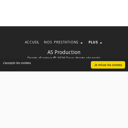
ACCUEIL
NOS PRESTATIONS
PLUS
AS Production
Droits d'auteur © 2026 Tous droits réservés
J'accepte les cookies
CGU et CGV
|
Politique de Confidentialité - RGPD
Je refuse les cookies
S'ABONNER