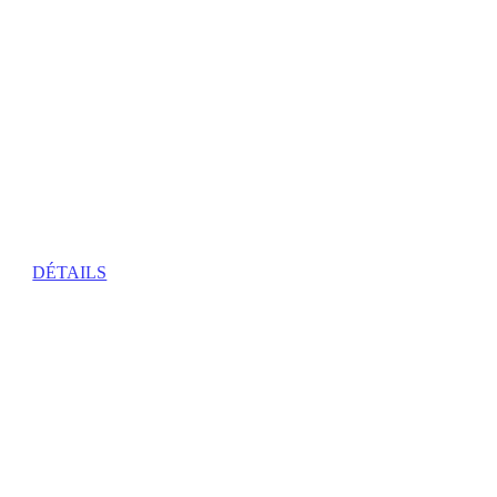
Jeux vidéo
DÉTAILS