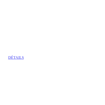
Odyssées Épiques
DÉTAILS